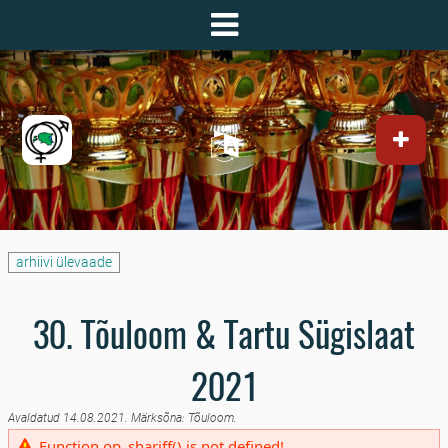
arhiivi ülevaade
30. Tõuloom & Tartu Sügislaat
2021
Avaldatud 14.08.2021.
Märksõna: Tõuloom.
Function op_shariff() is not defined!