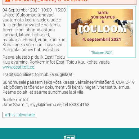
04 September 2021 10:00 - 15:00
Uhked tõuloomad tahavad
vaatamata keerulistele oludele
tulla endid rahva ette näitama.
Areenile on lubanud astuda
lambad, kitsed, hobused,
maakarja lehmad, vutid, küülikud.
Kohal on ka võimsad lihaveised.
Pargi alal põnev hobuvõistlus.
Tõuloom 2021
Päeva alustab pidulik Eesti Toidu
Kuu avamine. Rohkem infot Eesti Toidu Kuu kohta vaata
www.eestitoit.ee
Traditsiooniliselt toimub ka sügislaat!
Sündmusele pääsemiseks võta kaasa vaktsineerimistõend, COVID-19
läbipõdemist tõendav dokument või kehtiv negatiivne testitulemus.
Peame pöialt, et saame sündmuse läbi viia!
Rohkem infot:
Jane Saarniit, myyk@memu.ee, tel 5333 4168
arhiivi ülevaade